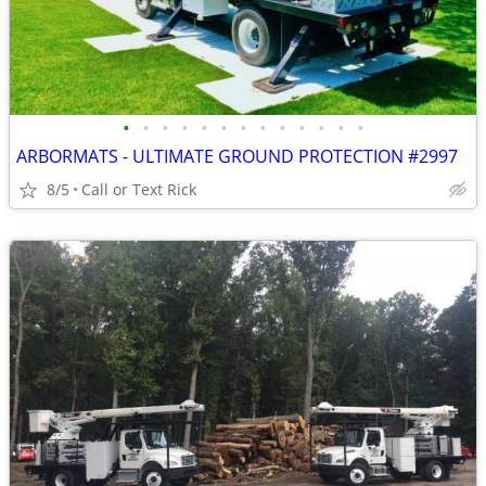
•
•
•
•
•
•
•
•
•
•
•
•
•
ARBORMATS - ULTIMATE GROUND PROTECTION #2997
8/5
Call or Text Rick