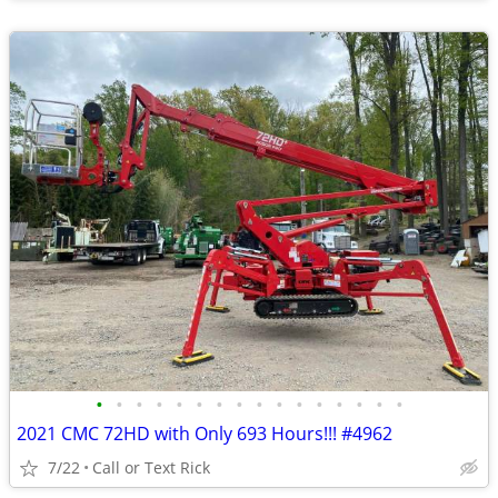
•
•
•
•
•
•
•
•
•
•
•
•
•
•
•
•
2021 CMC 72HD with Only 693 Hours!!! #4962
7/22
Call or Text Rick