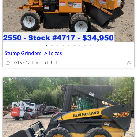
•
•
•
•
•
•
•
•
•
Stump Grinders- All sizes
7/15
Call or Text Rick