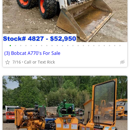
•
•
•
•
•
•
•
•
•
•
•
•
•
•
•
•
•
•
•
•
•
•
(3) Bobcat A770's For Sale
7/16
Call or Text Rick