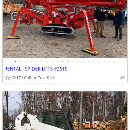
•
•
•
•
•
•
•
•
•
•
•
•
•
•
•
•
•
•
•
•
RENTAL - SPIDER LIFTS #2615
7/17
Call or Text Rick