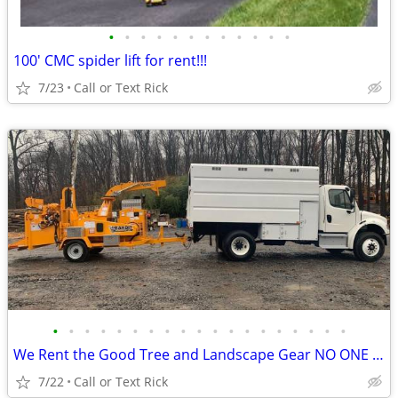
•
•
•
•
•
•
•
•
•
•
•
•
100' CMC spider lift for rent!!!
7/23
Call or Text Rick
•
•
•
•
•
•
•
•
•
•
•
•
•
•
•
•
•
•
•
We Rent the Good Tree and Landscape Gear NO ONE Else Does
7/22
Call or Text Rick