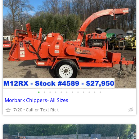
•
•
•
•
•
•
•
•
•
•
•
•
Morbark Chippers- All Sizes
7/20
Call or Text Rick