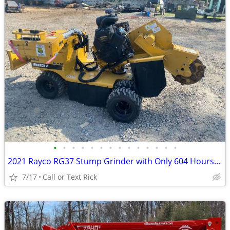
•
•
•
•
•
•
•
•
•
•
•
•
•
•
2021 Rayco RG37 Stump Grinder with Only 604 Hours!!! #4965
7/17
Call or Text Rick