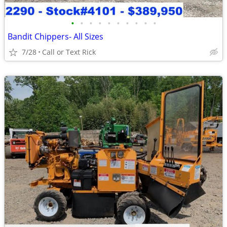
•
•
•
•
•
•
•
•
•
•
Bandit Chippers- All Sizes
7/28
Call or Text Rick