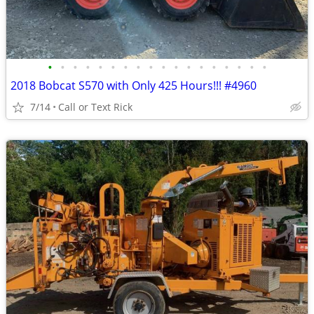
•
•
•
•
•
•
•
•
•
•
•
•
•
•
•
•
•
•
2018 Bobcat S570 with Only 425 Hours!!! #4960
7/14
Call or Text Rick