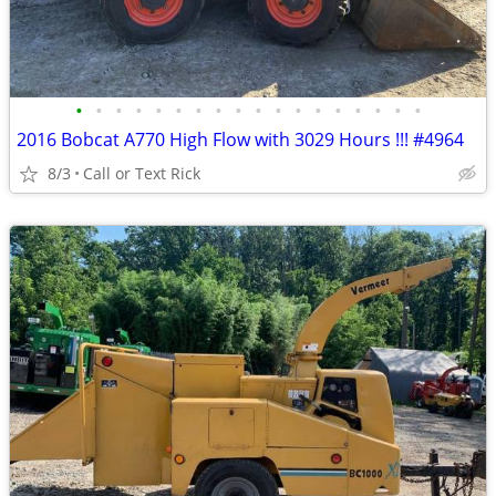
•
•
•
•
•
•
•
•
•
•
•
•
•
•
•
•
•
•
2016 Bobcat A770 High Flow with 3029 Hours !!! #4964
8/3
Call or Text Rick