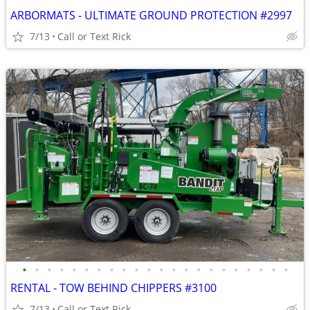
ARBORMATS - ULTIMATE GROUND PROTECTION #2997
7/13
Call or Text Rick
•
•
•
•
•
•
•
•
•
•
•
•
•
•
•
•
•
•
•
•
•
•
RENTAL - TOW BEHIND CHIPPERS #3100
7/13
Call or Text Rick