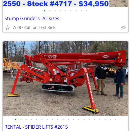
•
•
•
•
•
•
•
•
•
Stump Grinders- All sizes
7/28
Call or Text Rick
•
•
•
•
•
•
•
•
•
•
•
•
•
•
•
•
•
•
•
•
RENTAL - SPIDER LIFTS #2615