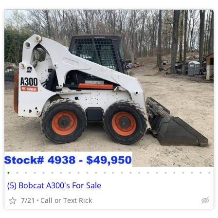
•
•
•
•
•
•
•
•
•
•
•
•
•
•
•
•
•
•
•
•
•
•
•
•
(5) Bobcat A300's For Sale
7/21
Call or Text Rick