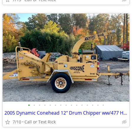
•
•
•
•
•
•
•
•
•
•
•
•
•
•
•
2005 Dynamic Conehead 12" Drum Chipper ww/477 Hours!! #4803
7/10
Call or Text Rick