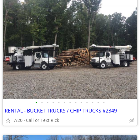
•
•
•
•
•
•
•
•
•
•
•
•
•
RENTAL - BUCKET TRUCKS / CHIP TRUCKS #2349
7/20
Call or Text Rick