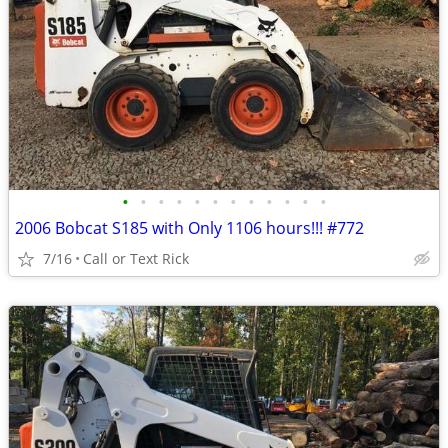
•
•
•
•
•
•
•
•
•
•
•
•
2006 Bobcat S185 with Only 1106 hours!!! #772
7/16
Call or Text Rick