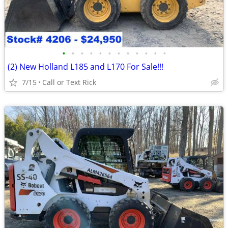
•
•
•
•
•
•
•
•
•
•
•
•
(2) New Holland L185 and L170 For Sale!!!
7/15
Call or Text Rick