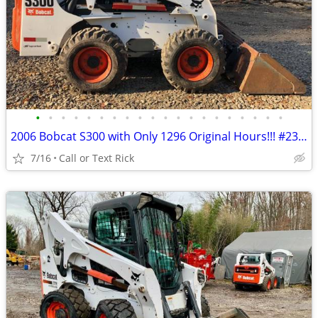
•
•
•
•
•
•
•
•
•
•
•
•
•
•
•
•
•
•
•
•
2006 Bobcat S300 with Only 1296 Original Hours!!! #2375
7/16
Call or Text Rick