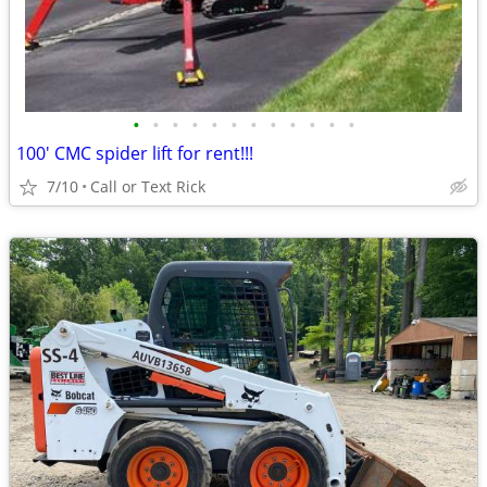
•
•
•
•
•
•
•
•
•
•
•
•
100' CMC spider lift for rent!!!
7/10
Call or Text Rick