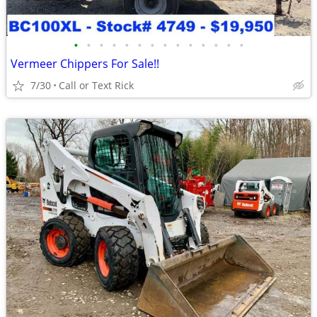
•
•
•
•
•
•
•
•
•
•
•
•
•
•
Vermeer Chippers For Sale!!
7/30
Call or Text Rick