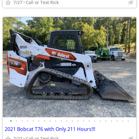
7/27
Call or Text Rick
•
•
•
•
•
•
•
•
•
•
•
•
•
•
•
•
•
•
•
•
•
•
2021 Bobcat T76 with Only 211 Hours!!!
7/27
Call or Text Rick