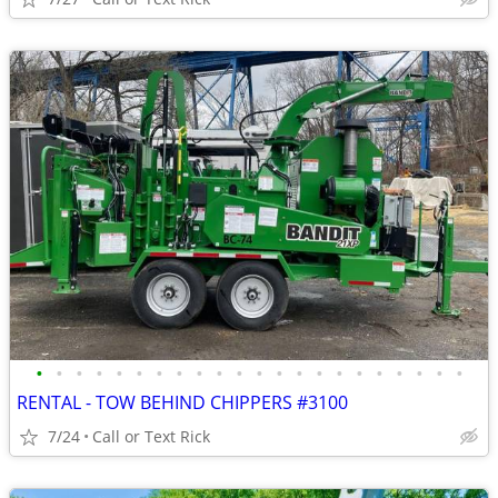
•
•
•
•
•
•
•
•
•
•
•
•
•
•
•
•
•
•
•
•
•
•
RENTAL - TOW BEHIND CHIPPERS #3100
7/24
Call or Text Rick