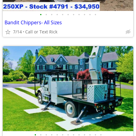
•
•
•
•
•
•
•
•
•
•
•
Bandit Chippers- All Sizes
7/14
Call or Text Rick
•
•
•
•
•
•
•
•
•
•
•
•
•