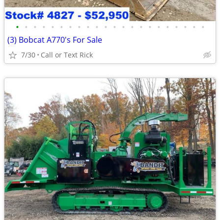
•
•
•
•
•
•
•
•
•
•
•
•
•
•
•
•
•
•
•
•
•
•
(3) Bobcat A770's For Sale
7/30
Call or Text Rick