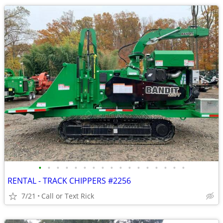
•
•
•
•
•
•
•
•
•
•
•
•
•
•
•
•
•
RENTAL - TRACK CHIPPERS #2256
7/21
Call or Text Rick