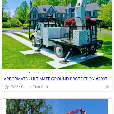
•
•
•
•
•
•
•
•
•
•
•
•
•
ARBORMATS - ULTIMATE GROUND PROTECTION #2997
7/23
Call or Text Rick