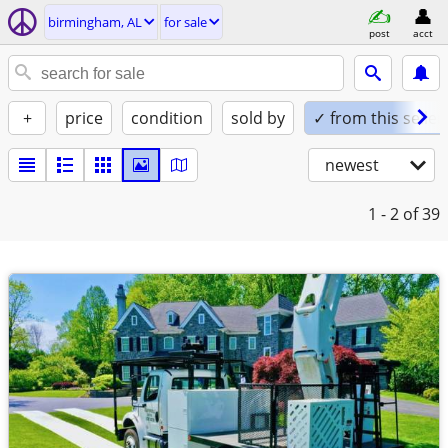
birmingham, AL
for sale
post
acct
+
price
condition
sold by
✓ from this seller
newest
1 - 2
of 39