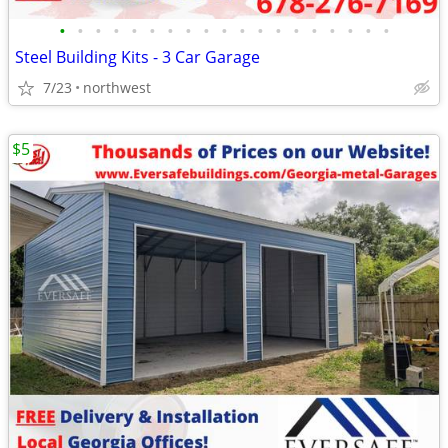
•
•
•
•
•
•
•
•
•
•
•
•
•
•
•
•
•
•
•
Steel Building Kits - 3 Car Garage
7/23
northwest
$5