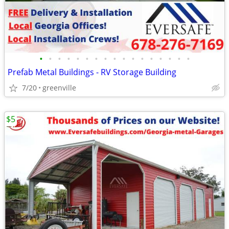
•
•
•
•
•
•
•
•
•
•
•
•
•
•
•
•
•
Prefab Metal Buildings - RV Storage Building
7/20
greenville
$5