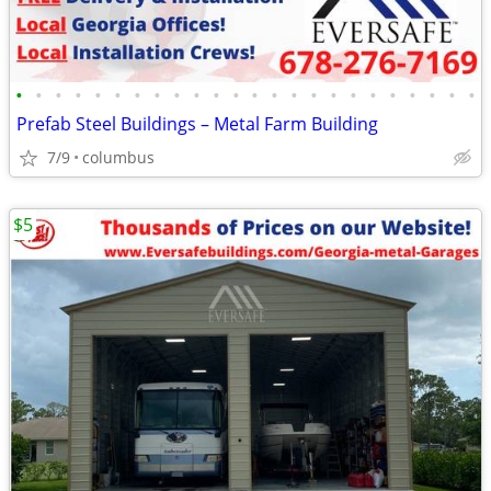
•
•
•
•
•
•
•
•
•
•
•
•
•
•
•
•
•
•
•
•
•
•
•
•
Prefab Steel Buildings – Metal Farm Building
7/9
columbus
$5