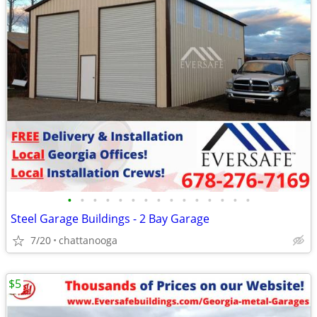
•
•
•
•
•
•
•
•
•
•
•
•
•
•
•
Steel Garage Buildings - 2 Bay Garage
7/20
chattanooga
$5