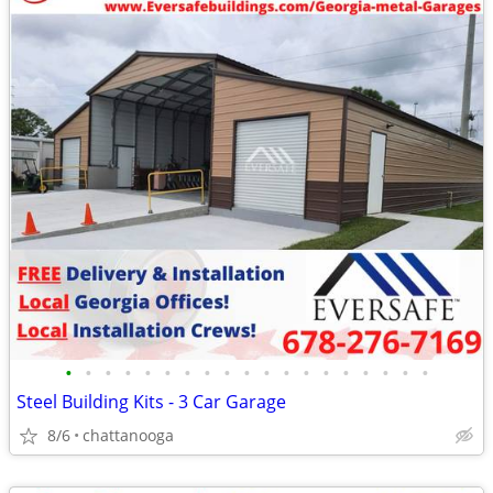
•
•
•
•
•
•
•
•
•
•
•
•
•
•
•
•
•
•
•
Steel Building Kits - 3 Car Garage
8/6
chattanooga