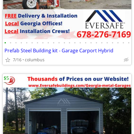
•
•
•
•
•
•
•
•
•
•
•
•
•
•
•
•
•
•
•
•
•
•
•
•
Prefab Steel Building kit - Garage Carport Hybrid
7/16
columbus
$5