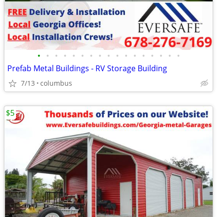
•
•
•
•
•
•
•
•
•
•
•
•
•
•
•
•
•
Prefab Metal Buildings - RV Storage Building
7/13
columbus
$5