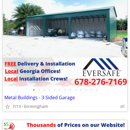
•
•
•
•
•
•
•
•
•
•
•
•
•
Metal Buildings - 3-Sided Garage
7/13
birmingham
$5