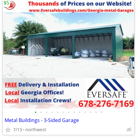
$5
•
•
•
•
•
•
•
•
•
•
•
•
•
Metal Buildings - 3-Sided Garage
7/13
northwest