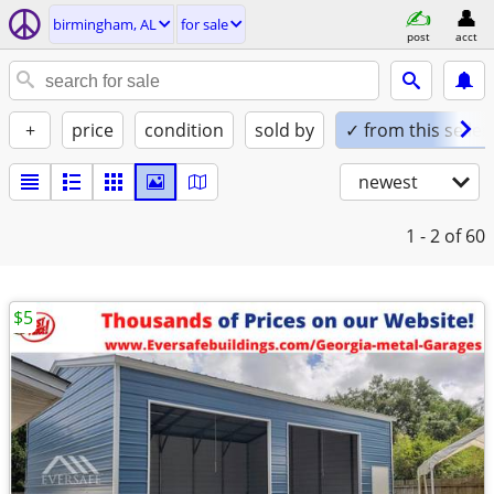
birmingham, AL
for sale
post
acct
+
price
condition
sold by
✓ from this seller
newest
1 - 2
of 60
$5