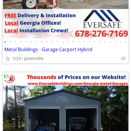
•
•
•
•
•
•
•
•
•
•
•
•
•
•
•
•
•
•
•
•
•
•
•
•
Metal Buildings - Garage Carport Hybrid
7/23
greenville
$5