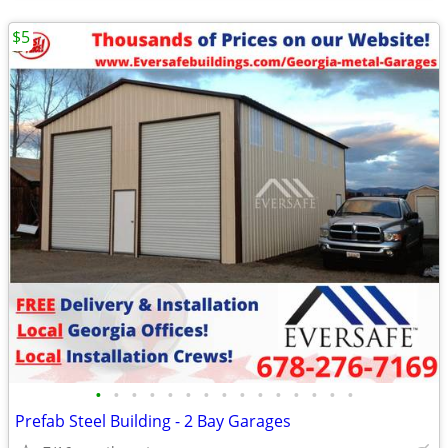
$5
•
•
•
•
•
•
•
•
•
•
•
•
•
•
•
Prefab Steel Building - 2 Bay Garages