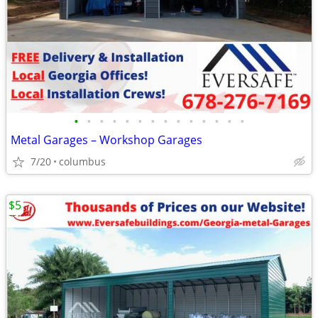
•
•
•
•
•
•
•
•
•
•
•
•
•
•
Metal Garages – Workshop Garages
7/20
columbus
$5