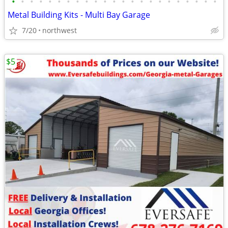
•
•
•
•
•
•
•
•
•
•
•
•
•
•
•
•
•
•
•
•
•
•
•
Metal Building Kits - Multi Bay Garage
7/20
northwest
$5