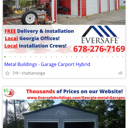
•
•
•
•
•
•
•
•
•
•
•
•
•
•
•
•
•
•
•
•
•
•
•
•
Metal Buildings - Garage Carport Hybrid
7/9
chattanooga
$5