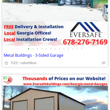
•
•
•
•
•
•
•
•
•
•
•
•
•
Metal Buildings - 3-Sided Garage
7/23
columbus
$5