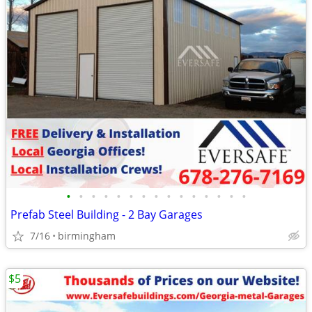
•
•
•
•
•
•
•
•
•
•
•
•
•
•
•
Prefab Steel Building - 2 Bay Garages
7/16
birmingham
$5