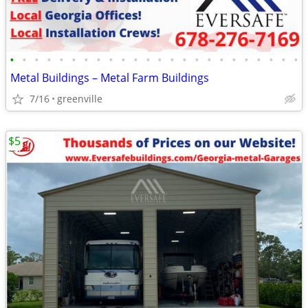
•
•
•
•
•
•
•
•
•
•
•
•
•
•
•
•
•
•
•
•
•
•
•
•
Metal Buildings – Metal Farm Buildings
7/16
greenville
$5