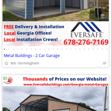
•
•
•
•
•
•
•
•
•
•
•
•
•
•
•
•
•
•
•
•
•
•
•
•
Metal Buildings - 2 Car Garage
8/6
birmingham
$5