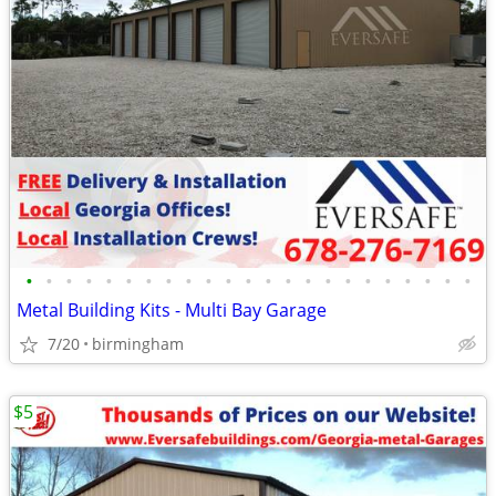
•
•
•
•
•
•
•
•
•
•
•
•
•
•
•
•
•
•
•
•
•
•
•
Metal Building Kits - Multi Bay Garage
7/20
birmingham
$5