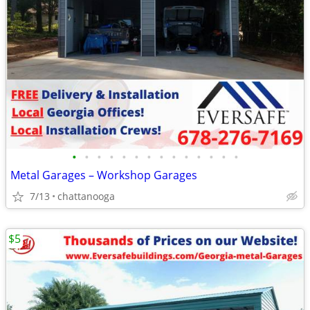
•
•
•
•
•
•
•
•
•
•
•
•
•
•
Metal Garages – Workshop Garages
7/13
chattanooga
$5