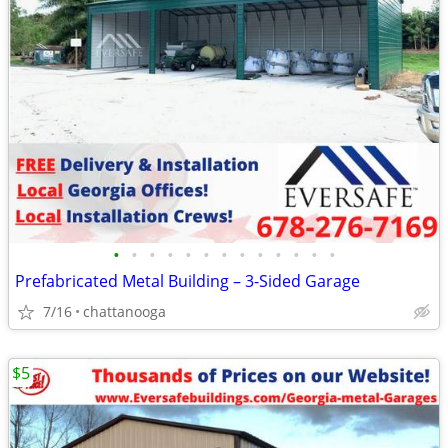
•
•
•
•
•
•
•
•
•
•
•
•
•
Prefabricated Metal Building – 3-Sided Garage
7/16
chattanooga
$5