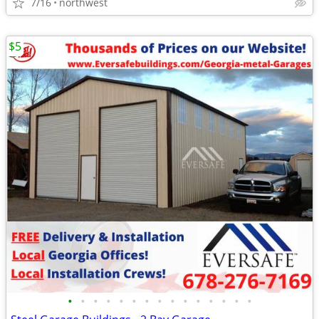
7/16
northwest
$5
•
•
•
•
•
•
•
•
•
•
•
•
•
•
•