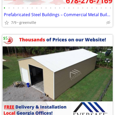
•
•
•
•
•
•
•
•
•
•
•
•
•
•
•
•
•
•
•
•
•
•
•
•
Prefabricated Steel Buildings – Commercial Metal Buildings
7/9
greenville
$5