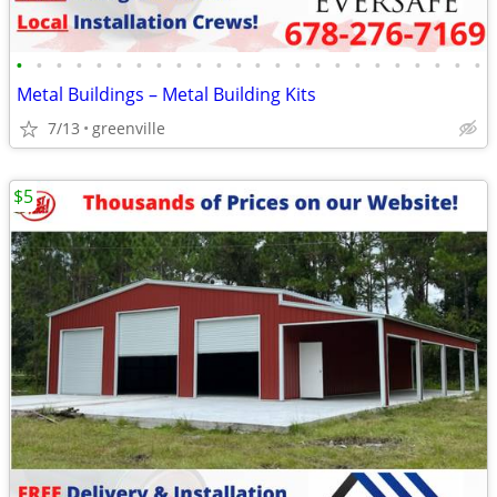
•
•
•
•
•
•
•
•
•
•
•
•
•
•
•
•
•
•
•
•
•
•
•
•
Metal Buildings – Metal Building Kits
7/13
greenville
$5