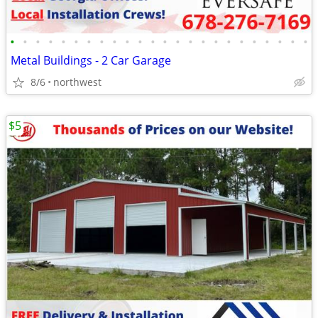
•
•
•
•
•
•
•
•
•
•
•
•
•
•
•
•
•
•
•
•
•
•
•
•
Metal Buildings - 2 Car Garage
8/6
northwest
$5