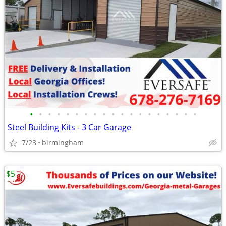
•
•
•
•
•
•
•
•
•
•
•
•
•
•
•
•
•
•
•
Steel Building Kits - 3 Car Garage
7/23
birmingham
$5